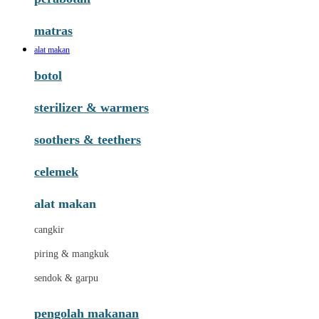
matras
alat makan
botol
sterilizer & warmers
soothers & teethers
celemek
alat makan
cangkir
piring & mangkuk
sendok & garpu
pengolah makanan