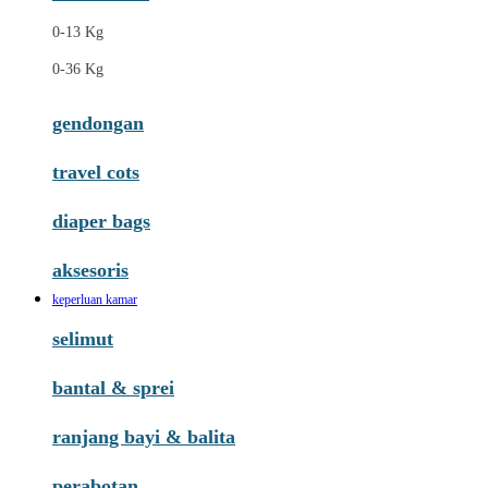
0-13 Kg
0-36 Kg
gendongan
travel cots
diaper bags
aksesoris
keperluan kamar
selimut
bantal & sprei
ranjang bayi & balita
perabotan