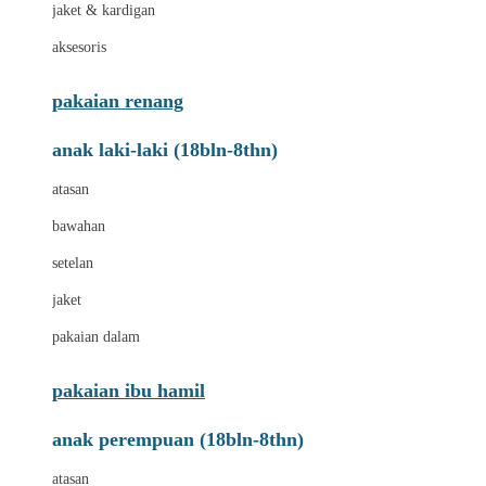
jaket & kardigan
aksesoris
pakaian renang
anak laki-laki (18bln-8thn)
atasan
bawahan
setelan
jaket
pakaian dalam
pakaian ibu hamil
anak perempuan (18bln-8thn)
atasan