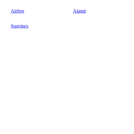
Airfree
Alamii
Suavinex