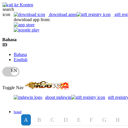
lewati ke Konten
download apps
gift reg
download app from:
Bahasa
ID
Bahasa
English
Toggle Nav
about mdgwin
gift registr
brand
A
B
C
D
E
F
G
H