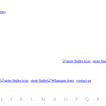
istry
store fin
y
store finder
contact us
I
J
K
L
M
N
O
P
Q
R