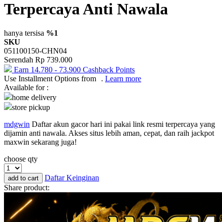
Terpercaya Anti Nawala
Okiedog
One Fine Sky
hanya tersisa
%1
SKU
P
051100150-CHN04
Serendah
Rp 739.000
Paw Patrol
Earn
14.780
-
73.900
Cashback Points
Use Installment Options from
.
Learn more
Peachy
Available for :
Phanpy
home delivery
store pickup
Philips Avent
mdgwin
Daftar akun gacor hari ini pakai link resmi terpercaya yang
Pigeon
dijamin anti nawala. Akses situs lebih aman, cepat, dan raih jackpot
maxwin sekarang juga!
Playgro
choose qty
Poled Global
Daftar Keinginan
add to cart
Puma
Share product:
Pureats
R