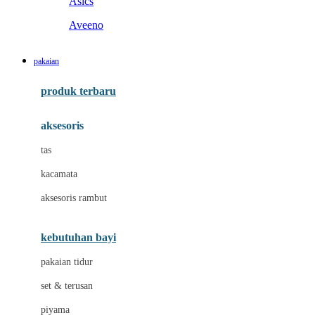
Asics
Aveeno
B
pakaian
Baabaasheepz
produk terbaru
Babiators
aksesoris
Baby Dove
tas
Baby Jogger
kacamata
Baby Rovega
aksesoris rambut
Babybee
Banana Boat
kebutuhan bayi
Banz
pakaian tidur
Beaba
set & terusan
Benang Jarum
piyama