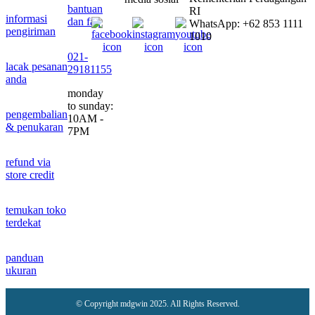
bantuan
RI
informasi
dan faq
WhatsApp: +62 853 1111
pengiriman
1010
021-
lacak pesanan
29181155
anda
monday
to sunday:
pengembalian
10AM -
& penukaran
7PM
refund via
store credit
temukan toko
terdekat
panduan
ukuran
© Copyright mdgwin 2025. All Rights Reserved.