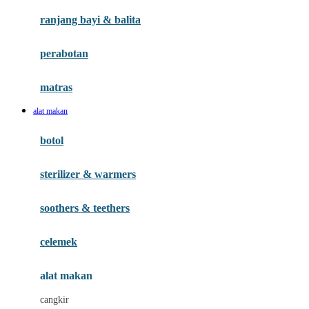
Gund
ranjang bayi & balita
H
perabotan
Habbie
Haenim
matras
Happy Horse
alat makan
Happy Tummy
botol
Hegen
sterilizer & warmers
Hot Wheels
Huanger
soothers & teethers
Hugz
celemek
Hybrid
alat makan
I
cangkir
Interlac