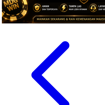
Suavinex
Sudocrem
Sumimo
Sunnylife
Sun-Staches
Swimava
T
Tommee Tippee
Tutti Bambini
Twistshake
TY Toys
U