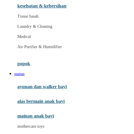
kesehatan & kebersihan
Melii
Tissue basah
Melissa & Doug
Laundry & Cleaning
MiaMily
Medical
Micro
Air Purifier & Humidifier
Mimi & Lula
Mini Monkey
popok
Moby
mainan
Momama
ayunan dan walker bayi
Momami
alas bermain anak bayi
Momcozy
Monster Jam
mainan anak bayi
Mooimom
mothercare toys
Mothercare