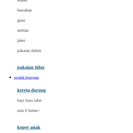
atasan
Dae Organics
bawahan
Dermally
gaun
Disney
setelan
Disney Stor
jaket
Docare
pakaian dalam
Dooky
Doona
pakaian tidur
Down To Earth
produk bepergian
Drew
kereta dorong
Dr. Brown's
bayi baru lahir
E
usia 6 bulan+
Emco
koper anak
ELC