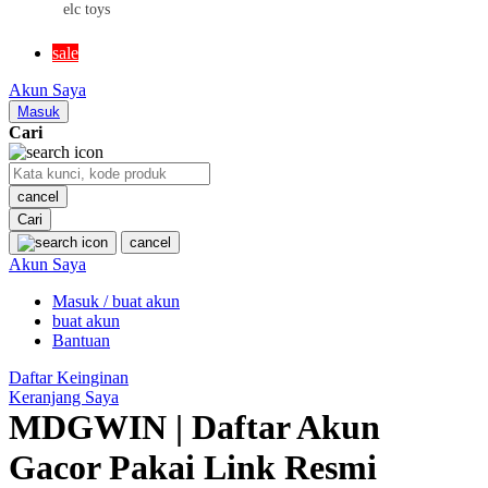
elc toys
MR BEAST LAB
sale
MS RACHEL
Akun Saya
Mustela
Masuk
Cari
My Buddy Tag
My K
cancel
Cari
N
cancel
Akun Saya
Neilmed
Masuk / buat akun
Nike
buat akun
Nordic Natural
Bantuan
Nuby
Daftar Keinginan
Keranjang Saya
Nuna
MDGWIN | Daftar Akun
Gacor Pakai Link Resmi
O