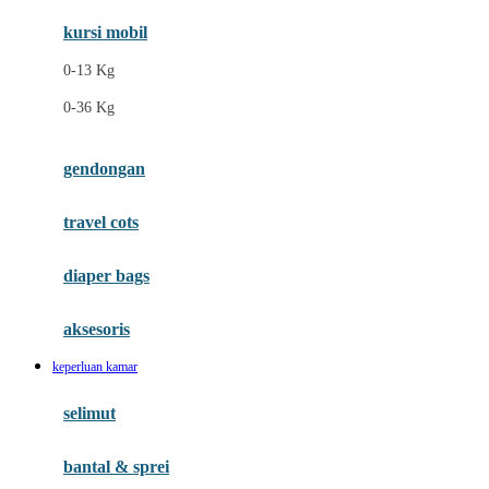
Ergobaby
kursi mobil
Eufy
0-13 Kg
Expert Care
0-36 Kg
F
gendongan
Felt So Sweet
travel cots
Fisher Price
Flipper
diaper bags
Friends Of Sally
aksesoris
Fuggler
keperluan kamar
G
selimut
Gabby's Doll House
Geko
bantal & sprei