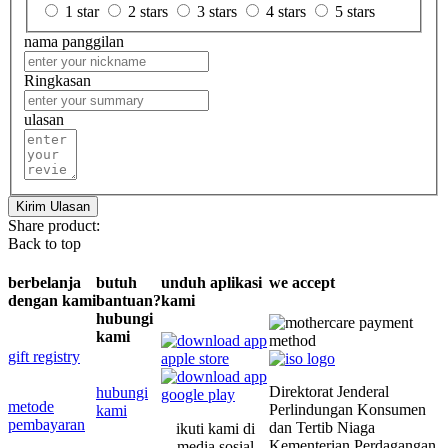
1 star
2 stars
3 stars
4 stars
5 stars
nama panggilan
Ringkasan
ulasan
Kirim Ulasan
Share product:
Back to top
berbelanja
butuh
unduh aplikasi
we accept
dengan kami
bantuan?
kami
hubungi
kami
gift registry
Direktorat Jenderal
hubungi
metode
Perlindungan Konsumen
kami
pembayaran
dan Tertib Niaga
ikuti kami di
Kementerian Perdagangan
media sosial