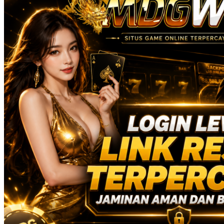
Real Shades
Red Castle
Ribbon Madness
S
Seribu Paras
Silver Cross
Skip Hop
Soohoo
Spectra
Squishmallows
Stick-O
Stokke