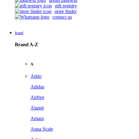
about mdgwin
gift registry
store finder
contact us
brand
Brand A-Z
A
Addo
Adidas
Airfree
Alamii
Amara
Aqua Scale