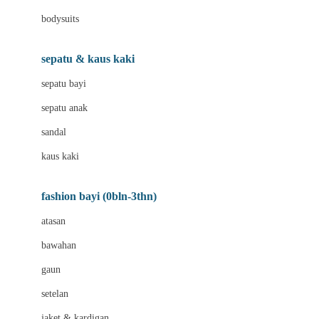
Bio Oil
bodysuits
Biolane
Bite Fighters
sepatu & kaus kaki
BNS SERIES
sepatu bayi
Blackmores
sepatu anak
Blooming Marvellous
sandal
Bluey
kaus kaki
Bonnels
fashion bayi (0bln-3thn)
Bravado
atasan
Bruder
bawahan
Brush Baby
gaun
Buds Organics
setelan
Bugaboo
jaket & kardigan