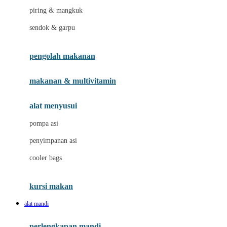
piring & mangkuk
J
sendok & garpu
Jellypop
pengolah makanan
Joie
Joolz
makanan & multivitamin
Jujube
alat menyusui
Jurassic World
pompa asi
K
penyimpanan asi
Kiddycuts
cooler bags
Klamby
Kumon
kursi makan
L
alat mandi
Leapfrog
perlengkapan mandi