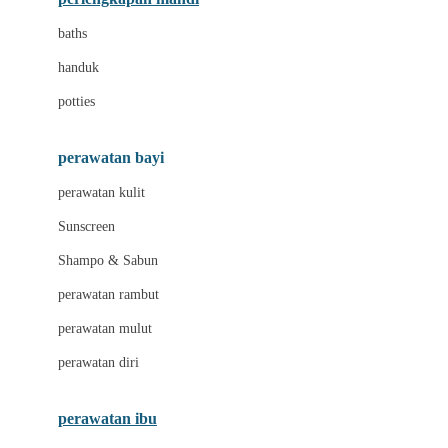
Leclerc
baths
Little Live Pets
handuk
Little Miss Janis
potties
Liunic
perawatan bayi
London Taxi
perawatan kulit
Love To Dream
Sunscreen
M
Shampo & Sabun
Magformers
perawatan rambut
Mama's Choice
perawatan mulut
Mamaway
perawatan diri
Mammary
MATCHBOX
perawatan ibu
Megabloks